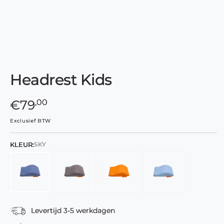
Media
1
Headrest Kids
openen
in
modaal
,00
Normale
€79
prijs
Exclusief BTW
KLEUR:
SKY
Levertijd 3-5 werkdagen