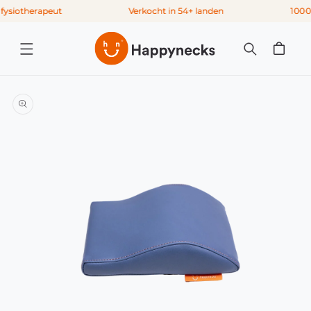
Meteen
iotherapeut
Verkocht in 54+ landen
1000+ t
naar de
content
Winkelwagen
 direct naar
roductinformatie