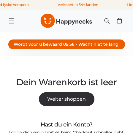
Direkt
 fysiotherapeut
Verkocht in 54+ landen
Lie
zum
Inhalt
Warenkorb
Wordt voor u bewaard
09:56
- Wacht niet te lang!
Dein Warenkorb ist leer
Weiter shoppen
Hast du ein Konto?
Logge dich ein
, damit es beim Checkout schneller geht.